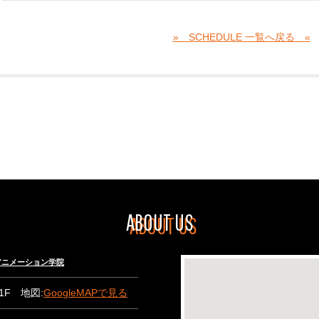
» SCHEDULE 一覧へ戻る «
ABOUT US
々木アニメーション学院
B1F 地図:
GoogleMAPで見る