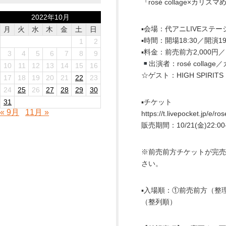
『rosé collage×カリ
2022年10月
▪︎会場：代アニLIVEステ
月
火
水
木
金
土
日
▪︎時間：開場18:30／開演19
1
2
▪︎料金：前売前方2,000
3
4
5
6
7
8
9
出演者：rosé colla
10
11
12
13
14
15
16
☆ゲスト：HIGH SPIRITS
17
18
19
20
21
22
23
24
25
26
27
28
29
30
31
▪︎チケット
« 9月
11月 »
https://t.livepocket.jp/e/ro
販売期間：10/21(金)22:00-
※前売前方チケットが完
さい。
▪︎入場順：①前売前方（
（整列順）