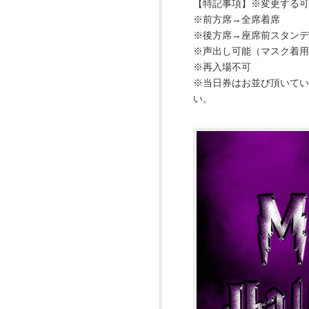
【特記事項】※変更する可
※前方席→全席着席
※後方席→座席前スタンデ
※声出し可能（マスク着用
※再入場不可
※当日券はお並び頂いて
い。