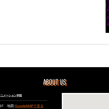
ABOUT US
々木アニメーション学院
B1F 地図:
GoogleMAPで見る