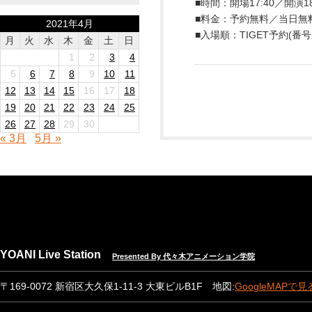
■時間：開場17:40／開演18
■料金：予約無料／当日無料
2021年4月
■入場順：TIGET予約(番
月
火
水
木
金
土
日
1
2
3
4
5
6
7
8
9
10
11
12
13
14
15
16
17
18
19
20
21
22
23
24
25
26
27
28
29
30
« 3月
5月 »
YOANI Live Station
Presented By 代々木アニメーション学院
〒169-0072 新宿区大久保1-11-3 大東ビルB1F 地図:
GoogleMAPで見