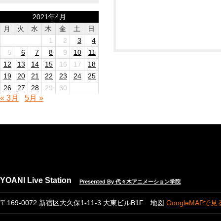
2021年4月
月
火
水
木
金
土
日
1
2
3
4
5
6
7
8
9
10
11
12
13
14
15
16
17
18
19
20
21
22
23
24
25
26
27
28
29
30
« 3月
5月 »
YOANI Live Station
Presented By 代々木アニメーション学院
〒169-0072 新宿区大久保1-11-3 大東ビルB1F 地図:
GoogleMAPで見