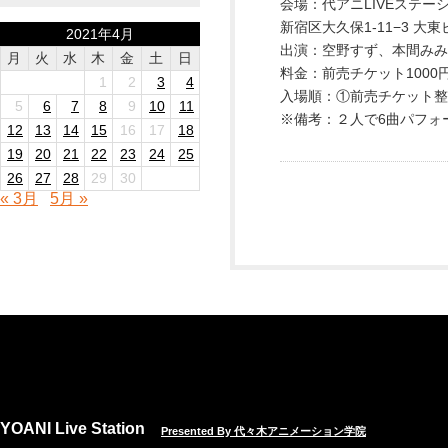
会場：代アニLIVEステー
新宿区大久保1-11−3 大東ビ
2021年4月
出演：空野すず、本間みみ(/
月
火
水
木
金
土
日
料金：前売チケット1000円/
1
2
3
4
入場順：①前売チケット整
5
6
7
8
9
10
11
※備考：２人で6曲パフォ
12
13
14
15
16
17
18
19
20
21
22
23
24
25
26
27
28
29
30
« 3月
5月 »
YOANI Live Station
Presented By 代々木アニメーション学院