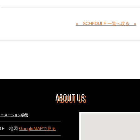
» SCHEDULE 一覧へ戻る «
ABOUT US
々木アニメーション学院
B1F 地図:
GoogleMAPで見る