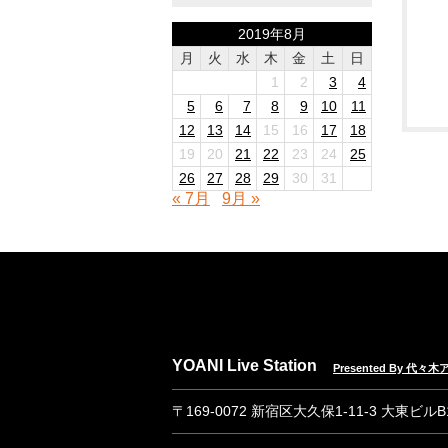
2019年8月
月
火
水
木
金
土
日
1
2
3
4
5
6
7
8
9
10
11
12
13
14
15
16
17
18
19
20
21
22
23
24
25
26
27
28
29
30
31
« 7月
9月 »
YOANI Live Station
Presented By 代
〒169-0072 新宿区大久保1-11-3 大東ビル