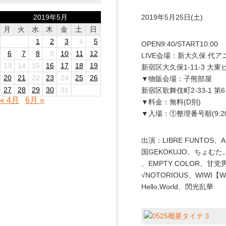
2019年5月
2019年5月25日(土)
月
火
水
木
金
土
日
1
2
3
4
5
OPEN9:40/START10:00
6
7
8
9
10
11
12
LIVE会場：新大久保 代ア
13
14
15
16
17
18
19
新宿区大久保1-11-3 大東
20
21
22
23
24
25
26
▼物販会場：子熊部屋
27
28
29
30
31
新宿区歌舞伎町2-33-1 
« 4月
6月 »
▼料金：無料(D別)
▼入場：①整理番号順(9:
出演：LIBRE FUNTOS
国GEKOKUJO、ちょむた。
、EMPTY COLOR、甘党男
√NOTORIOUS、WIWI【WI
Hello,World、閃光乱華