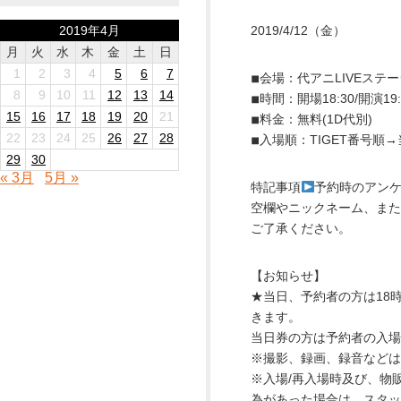
2019年4月
2019/4/12（金）
月
火
水
木
金
土
日
1
2
3
4
5
6
7
◾︎会場：代アニLIVEステ
8
9
10
11
12
13
14
◾︎時間：開場18:30/開演19:
15
16
17
18
19
20
21
◾︎料金：無料(1D代別)
22
23
24
25
26
27
28
◾︎入場順：TIGET番号順
29
30
« 3月
5月 »
特記事項
予約時のアン
空欄やニックネーム、ま
ご了承ください。
【お知らせ】
★当日、予約者の方は18
きます。
当日券の方は予約者の入場
※撮影、録画、録音などは
※入場/再入場時及び、物
為があった場合は、スタッ