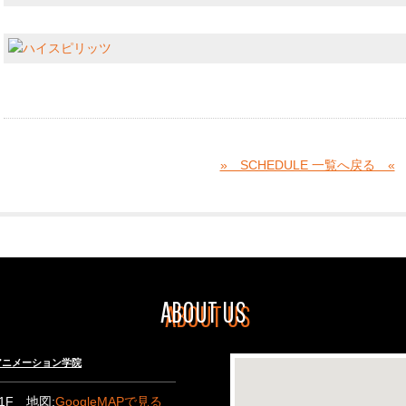
» SCHEDULE 一覧へ戻る «
ABOUT US
々木アニメーション学院
B1F 地図:
GoogleMAPで見る