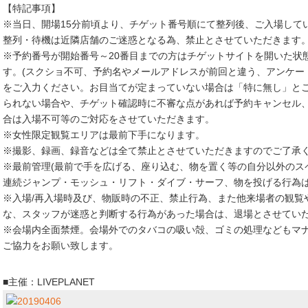
【特記事項】
※当日、開場15分前頃より、チゲット番号順にて整列後、ご入場して
整列・待機は近隣店舗のご迷惑となる為、禁止とさせていただきます
※予約番号が開始番号～20番目までの方はチゲットサイトを開いた状
す。(スクショ不可、予約名やメールアドレスが前回と違う、アンケー
をご入力ください。お目当てが定まっていない場合は「特に無し」とご
られない場合や、チゲット確認時に不審な点があれば予約キャンセル
合は入場不可等のご対応をさせていただきます。
※女性限定観覧エリアは最前下手になります。
※撮影、録画、録音などは全て禁止とさせていただきますのでご了承
※最前管理(最前で手を広げる、座り込む、物を置く等の自分以外のス
連続ジャンプ・モッシュ・リフト・ダイブ・サーフ、物を投げる行為
※入場/再入場時及び、物販時の不正、禁止行為、また他来場者の観覧
な、スタッフが迷惑と判断する行為があった場合は、退場とさせてい
※会場内全面禁煙。会場外でのタバコの吸い殻、ゴミの処理などもマ
ご協力をお願い致します。
■主催：LIVEPLANET