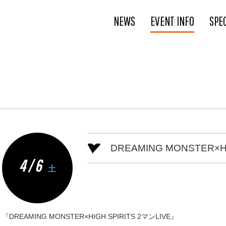
NEWS
EVENT INFO
SPE
DREAMING MONSTER×HI
4 / 6
土
『DREAMING MONSTER×HIGH SPIRITS 2マンLIVE』