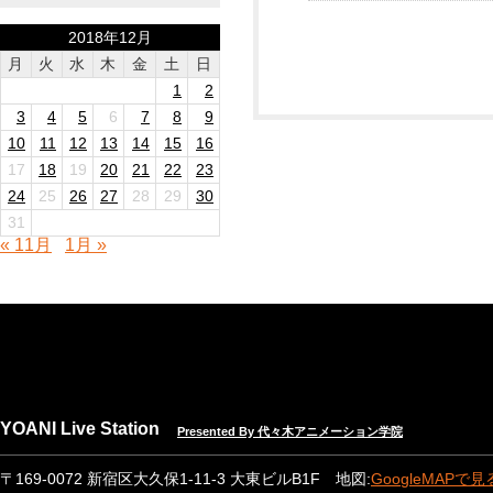
2018年12月
月
火
水
木
金
土
日
1
2
3
4
5
6
7
8
9
10
11
12
13
14
15
16
17
18
19
20
21
22
23
24
25
26
27
28
29
30
31
« 11月
1月 »
YOANI Live Station
Presented By 代々木アニメーション学院
〒169-0072 新宿区大久保1-11-3 大東ビルB1F 地図:
GoogleMAPで見