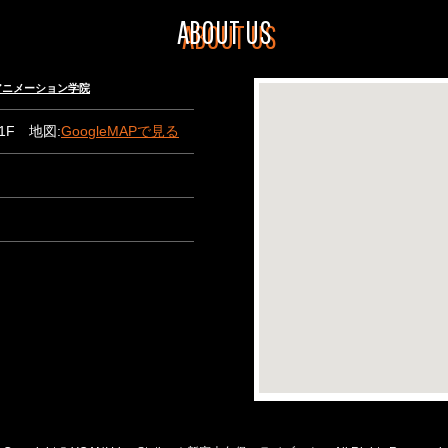
ABOUT US
々木アニメーション学院
B1F 地図:
GoogleMAPで見る