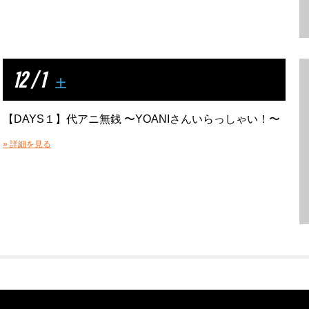
12 / 1
土
【DAYS１】代アニ無銭 〜YOANIさんいらっしゃい！〜
» 詳細を見る