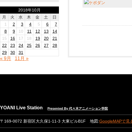
2018年10月
月
火
水
木
金
土
日
1
2
3
4
5
6
7
8
9
10
11
12
13
14
15
16
17
18
19
20
21
22
23
24
25
26
27
28
29
30
31
« 9月
11月 »
YOANI Live Station
Presented By 代々木アニメーション学院
〒169-0072 新宿区大久保1-11-3 大東ビルB1F 地図:
GoogleMAPで見