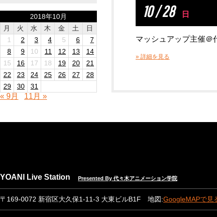
10 / 28
日
2018年10月
月
火
水
木
金
土
日
マッシュアップ主催＠代
1
2
3
4
5
6
7
8
9
10
11
12
13
14
» 詳細を見る
15
16
17
18
19
20
21
22
23
24
25
26
27
28
29
30
31
« 9月
11月 »
YOANI Live Station
Presented By 代々木アニメーション学院
〒169-0072 新宿区大久保1-11-3 大東ビルB1F 地図:
GoogleMAPで見