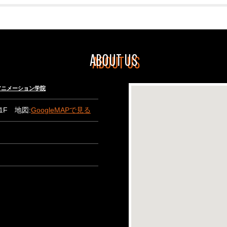
ABOUT US
々木アニメーション学院
B1F 地図:
GoogleMAPで見る