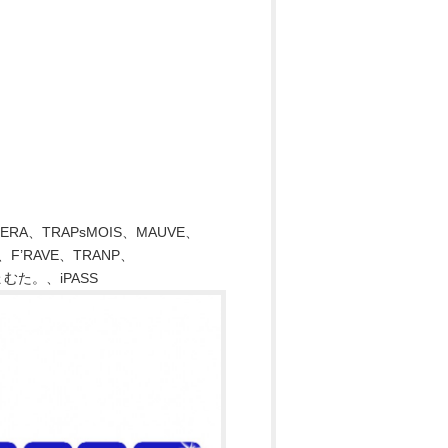
RA、TRAPsMOIS、MAUVE、
’RAVE、TRANP、
た。、iPASS