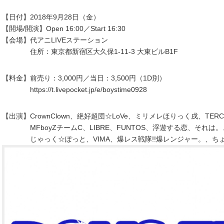
【日付】2018年9月28日（金）
【開場/開演】Open 16:00／Start 16:30
【会場】代アニLIVEステーション
住所：東京都新宿区大久保1-11-3 大東ビルB1F
【料金】前売り：3,000円／当日：3,500円（1D別）
https://t.livepocket.jp/e/boystime0928
【出演】CrownClown、絶好超団☆LoVe、ミリメレほりっく戌、TERCE
MFboyZチームC、LIBRE、FUNTOS、浮遊する恋、それは。、F
じゃっく☆ぽっと、VIMA、爆レス戦隊!!爆レンジャー。、ちょむ