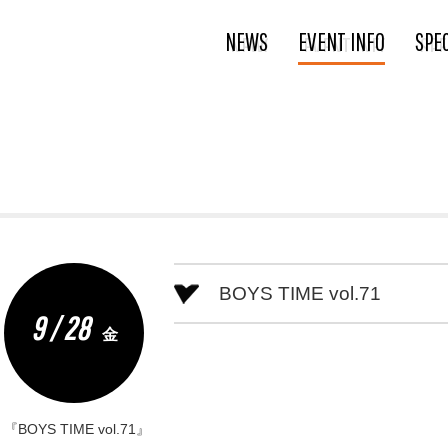
NEWS
EVENT INFO
SPE
BOYS TIME vol.71
9 / 28
金
『BOYS TIME vol.71』