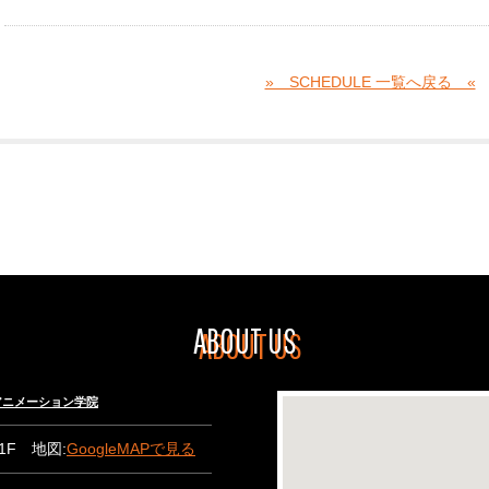
» SCHEDULE 一覧へ戻る «
ABOUT US
々木アニメーション学院
B1F 地図:
GoogleMAPで見る