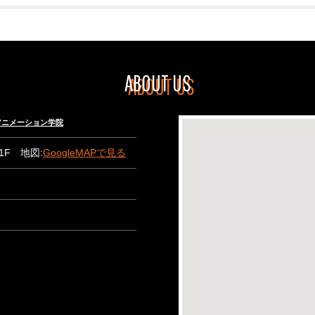
ABOUT US
々木アニメーション学院
B1F 地図:
GoogleMAPで見る