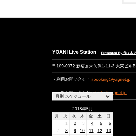
NEWS
EVENT INFO
YOANI Live Station
Presented By 代
SPEC & RENTAL
〒169-0072 新宿区大久保1-11-3 大東ビル
CONTACT
・利用お問い合せ：
lsbooking@yagnet.jp
ABOUT US
・一般お問い合わせ：
lsinfo@yagnet.jp
月別 スケジュール
2018年5月
月
火
水
木
金
土
日
1
2
3
4
5
6
7
8
9
10
11
12
13