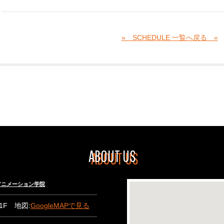
» SCHEDULE 一覧へ戻る «
ABOUT US
々木アニメーション学院
B1F 地図:
GoogleMAPで見る