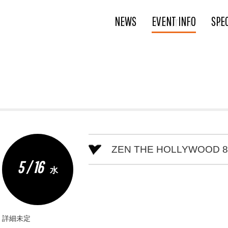
NEWS
EVENT INFO
SPE
ZEN THE HOLLYWOOD 8
5 / 16
水
詳細未定