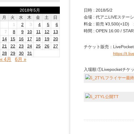
2018年5月
日時 : 2018/5/2
会場 : 代アニLIVEステー
月
火
水
木
金
土
日
料金 : 前売 ¥3,500(+1D) 
1
2
3
4
5
6
時間 : OPEN 16:00 / STAR
7
8
9
10
11
12
13
14
15
16
17
18
19
20
21
22
23
24
25
26
27
チケット販売：LivePocket
28
29
30
31
https://t.li
« 4月
6月 »
入場順:①Livepocke