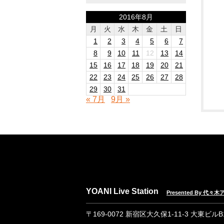
2016年8月
月
火
水
木
金
土
日
1
2
3
4
5
6
7
8
9
10
11
12
13
14
15
16
17
18
19
20
21
22
23
24
25
26
27
28
29
30
31
« 7月
9月 »
YOANI Live Station
Presented By 代
〒169-0072 新宿区大久保1-11-3 大東ビル