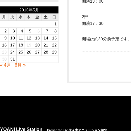
開演13：00
2016年5月
2部
月
火
水
木
金
土
日
開演17：30
1
2
3
4
5
6
7
8
9
10
11
12
13
14
15
開場は約30分前予定です
16
17
18
19
20
21
22
23
24
25
26
27
28
29
30
31
« 4月
6月 »
YOANI Live Station
Presented By 代々木アニメーション学院