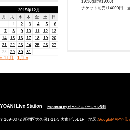
19:30(開場19:00)
チケット前売り4000円 当
2015年12月
月
火
水
木
金
土
日
1
2
3
4
5
6
7
8
9
10
11
12
13
14
15
16
17
18
19
20
21
22
23
24
25
26
27
28
29
30
31
« 11月
1月 »
YOANI Live Station
Presented By 代々木アニメーション学院
〒169-0072 新宿区大久保1-11-3 大東ビルB1F 地図:
GoogleMAPで見