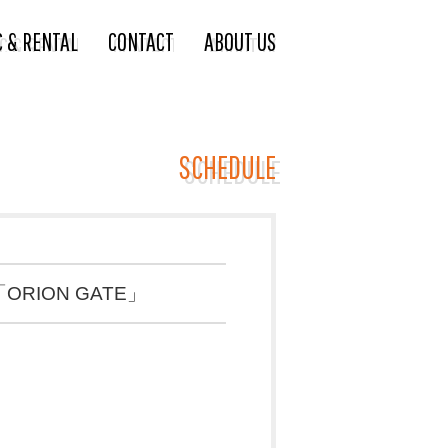
C & RENTAL
CONTACT
ABOUT US
SCHEDULE
 「ORION GATE」