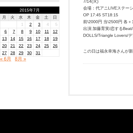
7/14(火)
会場：代アニLIVEステー
2015年7月
OP 17:45 ST18:15
月
火
水
木
金
土
日
前\2000円 当\2500円 各＋
1
2
3
4
5
出演:加藤育実/恋するBeat/桜
6
7
8
9
10
11
12
DOLLS/Triangle Lo
13
14
15
16
17
18
19
20
21
22
23
24
25
26
この日は福永幸海さんが新
27
28
29
30
31
« 6月
8月 »