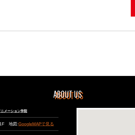
ABOUT US
々木アニメーション学院
B1F 地図:
GoogleMAPで見る