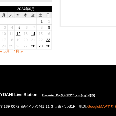
2024年6月
月
火
水
木
金
土
日
1
2
3
4
5
6
7
8
9
10
11
12
13
14
15
16
17
18
19
20
21
22
23
24
25
26
27
28
29
30
« 5月
7月 »
YOANI Live Station
Presented By 代々木アニメーション学院
〒169-0072 新宿区大久保1-11-3 大東ビルB1F 地図:
GoogleMAPで見