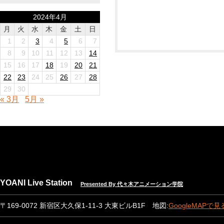
2024年4月
月
火
水
木
金
土
日
1
2
3
4
5
6
7
8
9
10
11
12
13
14
15
16
17
18
19
20
21
22
23
24
25
26
27
28
29
30
« 3月
5月 »
YOANI Live Station
Presented By 代々木アニメーション学院
〒169-0072 新宿区大久保1-11-3 大東ビルB1F 地図:
GoogleMAPで見