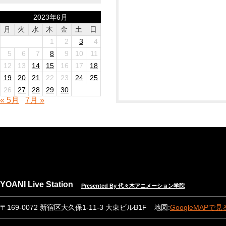
2023年6月
月
火
水
木
金
土
日
1
2
3
4
5
6
7
8
9
10
11
12
13
14
15
16
17
18
19
20
21
22
23
24
25
26
27
28
29
30
« 5月
7月 »
YOANI Live Station
Presented By 代々木アニメーション学院
〒169-0072 新宿区大久保1-11-3 大東ビルB1F 地図:
GoogleMAPで見