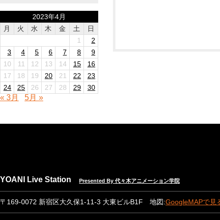
2023年4月
月
火
水
木
金
土
日
1
2
3
4
5
6
7
8
9
10
11
12
13
14
15
16
17
18
19
20
21
22
23
24
25
26
27
28
29
30
« 3月
5月 »
YOANI Live Station
Presented By 代々木アニメーション学院
〒169-0072 新宿区大久保1-11-3 大東ビルB1F 地図:
GoogleMAPで見