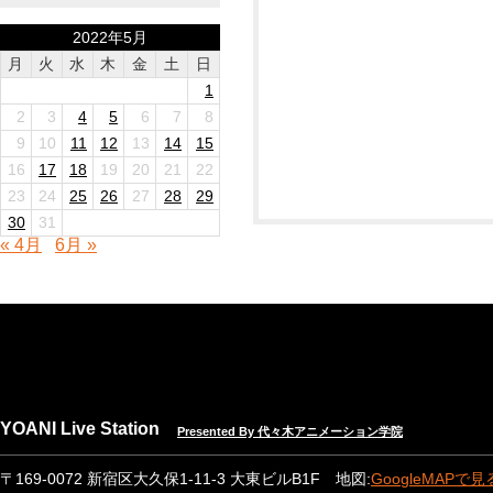
2022年5月
月
火
水
木
金
土
日
1
2
3
4
5
6
7
8
9
10
11
12
13
14
15
16
17
18
19
20
21
22
23
24
25
26
27
28
29
30
31
« 4月
6月 »
YOANI Live Station
Presented By 代々木アニメーション学院
〒169-0072 新宿区大久保1-11-3 大東ビルB1F 地図:
GoogleMAPで見