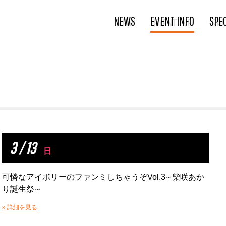
NEWS
EVENT INFO
SPE
3 / 13
日
可憐なアイボリーのファンミしちゃうぞVol.3∼柴咲あか
り誕生祭∼
» 詳細を見る