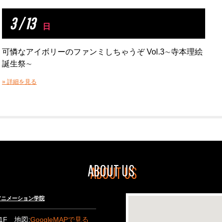
3 / 13
日
可憐なアイボリーのファンミしちゃうぞ Vol.3∼寺本理絵
誕生祭∼
» 詳細を見る
ABOUT US
々木アニメーション学院
B1F 地図:
GoogleMAPで見る