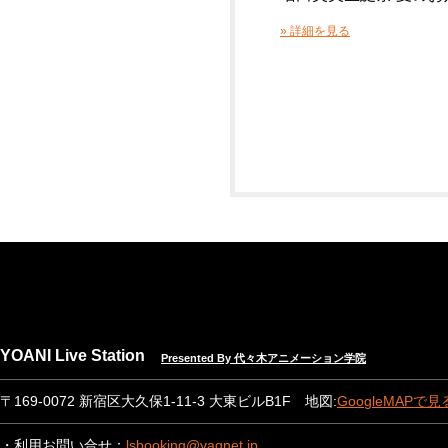
» 詳細を見る
YOANI Live Station
Presented By 代々木アニメーション学院
〒169-0072 新宿区大久保1-11-3 大東ビルB1F 地図:
GoogleMAPで見
・利用お問い合せ：
lsbooking@yagnet.jp