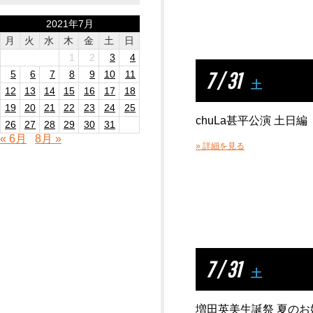
2021年7月
月
火
水
木
金
土
日
1
2
3
4
7 / 31
5
6
7
8
9
10
11
土
12
13
14
15
16
17
18
19
20
21
22
23
24
25
chuLa甚平公演 土日編
26
27
28
29
30
31
« 6月
8月 »
» 詳細を見る
7 / 31
土
増田英美生誕祭 夏のお