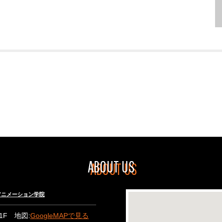
ABOUT US
々木アニメーション学院
B1F 地図:
GoogleMAPで見る