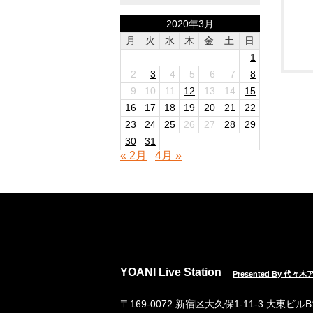
2020年3月
月
火
水
木
金
土
日
1
2
3
4
5
6
7
8
9
10
11
12
13
14
15
16
17
18
19
20
21
22
23
24
25
26
27
28
29
30
31
« 2月
4月 »
YOANI Live Station
Presented By 代
〒169-0072 新宿区大久保1-11-3 大東ビル