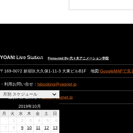
NEWS
EVENT INFO
SPEC & RENTAL
YOANI Live Station
Presented By 代々木アニメーション学院
CONTACT
〒169-0072 新宿区大久保1-11-3 大東ビルB1F 地図:
GoogleMAPで見
ABOUT US
・利用お問い合せ：
lsbooking@yagnet.jp
月別 スケジュール
・一般お問い合わせ：
lsinfo@yagnet.jp
2019年10月
月
火
水
木
金
土
日
1
2
3
4
5
6
7
8
9
10
11
12
13