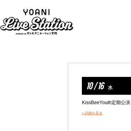
10 / 16
水
KissBeeYouth定
» 詳細を見る