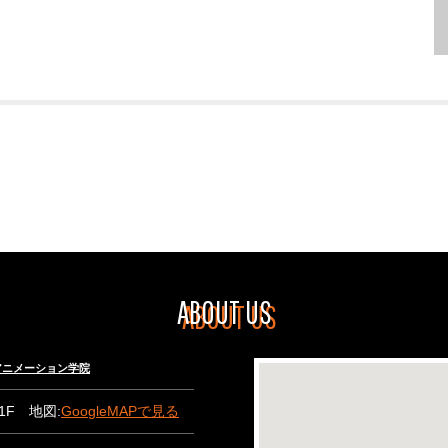
ABOUT US
々木アニメーション学院
B1F 地図:
GoogleMAPで見る