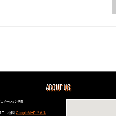
ABOUT US
々木アニメーション学院
B1F 地図:
GoogleMAPで見る