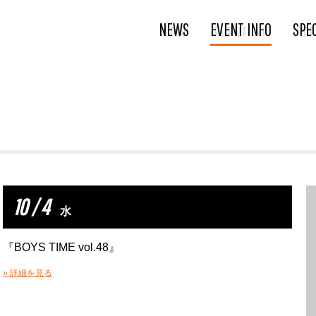
NEWS
EVENT INFO
SPE
10 / 4
水
『BOYS TIME vol.48』
» 詳細を見る