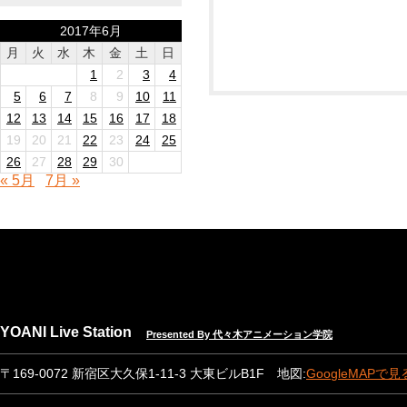
2017年6月
月
火
水
木
金
土
日
1
2
3
4
5
6
7
8
9
10
11
12
13
14
15
16
17
18
19
20
21
22
23
24
25
26
27
28
29
30
« 5月
7月 »
YOANI Live Station
Presented By 代々木アニメーション学院
〒169-0072 新宿区大久保1-11-3 大東ビルB1F 地図:
GoogleMAPで見