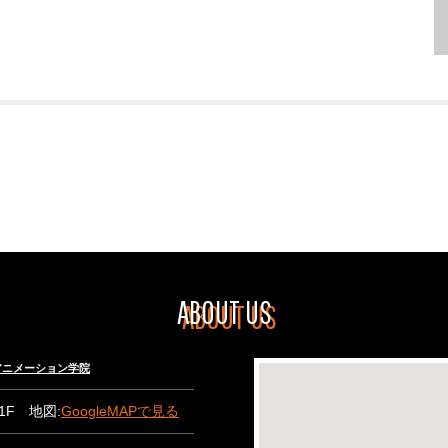
ABOUT US
々木アニメーション学院
B1F 地図:
GoogleMAPで見る