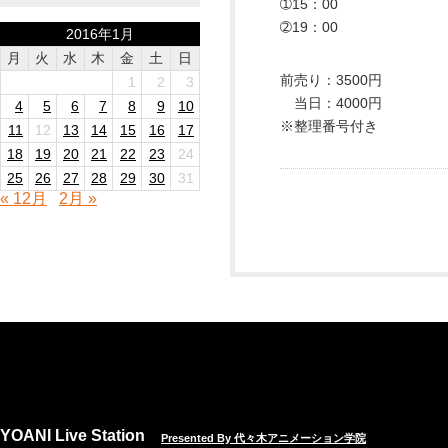
➀15：00
➁19：00
2016年1月
月
火
水
木
金
土
日
前売り：3500円
1
2
3
当日：4000円
4
5
6
7
8
9
10
※整理番号付き
11
12
13
14
15
16
17
18
19
20
21
22
23
24
25
26
27
28
29
30
31
« 12月
2月 »
YOANI Live Station
Presented By 代々木アニメーション学院