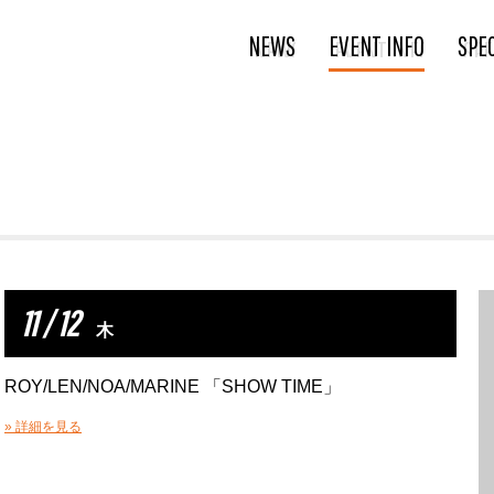
NEWS
EVENT INFO
SPE
11 / 12
木
ROY/LEN/NOA/MARINE 「SHOW TIME」
» 詳細を見る