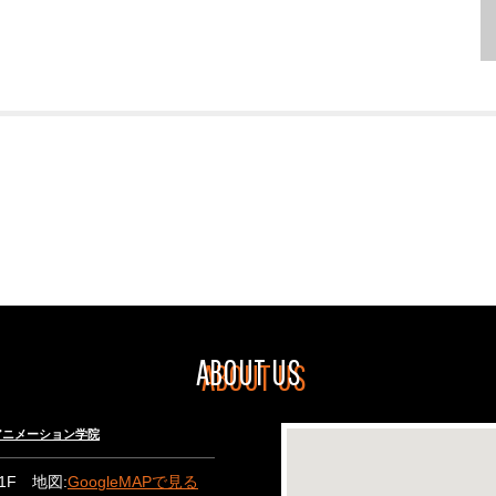
ABOUT US
々木アニメーション学院
B1F 地図:
GoogleMAPで見る