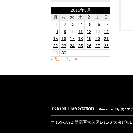
2015年6月
月
火
水
木
金
土
日
1
2
3
4
5
6
7
8
9
10
11
12
13
14
15
16
17
18
19
20
21
22
23
24
25
26
27
28
29
30
« 5月
7月 »
YOANI Live Station
Presented By 代
〒169-0072 新宿区大久保1-11-3 大東ビル