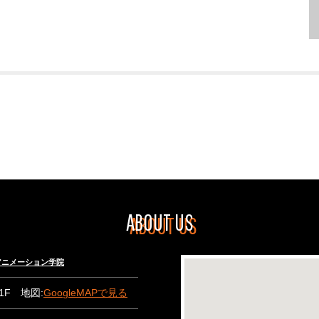
ABOUT US
々木アニメーション学院
B1F 地図:
GoogleMAPで見る