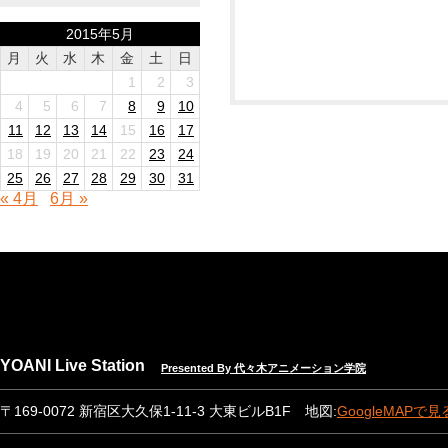
2015年5月
月
火
水
木
金
土
日
1
2
3
4
5
6
7
8
9
10
11
12
13
14
15
16
17
18
19
20
21
22
23
24
25
26
27
28
29
30
31
« 4月
6月 »
YOANI Live Station
Presented By 代々木アニメーション学院
〒169-0072 新宿区大久保1-11-3 大東ビルB1F 地図:
GoogleMAPで見