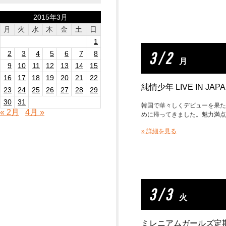
2015年3月
月
火
水
木
金
土
日
1
3 / 2
2
3
4
5
6
7
8
月
9
10
11
12
13
14
15
16
17
18
19
20
21
22
純情少年 LIVE IN JAP
23
24
25
26
27
28
29
30
31
韓国で華々しくデビューを果た
« 2月
4月 »
めに帰ってきました。魅力満点
» 詳細を見る
3 / 3
火
ミレニアムガールズ定期ラ