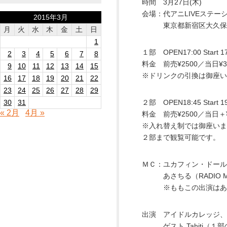
時間 3月27日(木)
会場：代アニLIVEステー
2015年3月
東京都新宿区大久保１丁目
月
火
水
木
金
土
日
1
１部 OPEN17:00 Start 17
2
3
4
5
6
7
8
料金 前売¥2500／当日¥3
9
10
11
12
13
14
15
※ドリンクの引換は御座い
16
17
18
19
20
21
22
23
24
25
26
27
28
29
30
31
２部 OPEN18:45 Start 19
« 2月
4月 »
料金 前売¥2500／当日＋¥
※入れ替え制では御座いま
２部まで観覧可能です。
ＭＣ：ユカフィン・ドール
あさちる（RADIO M
※ももこの出演はあ
出演 アイドルカレッジ、
ゲスト Tahiti（１