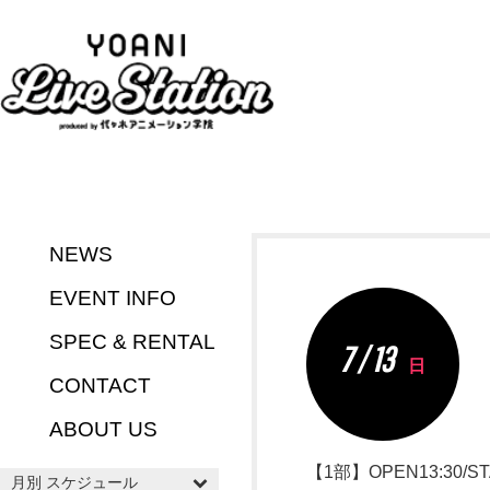
NEWS
EVENT INFO
SPEC & RENTAL
7 / 13
日
CONTACT
ABOUT US
【1部】OPEN13:30/ST
月別 スケジュール