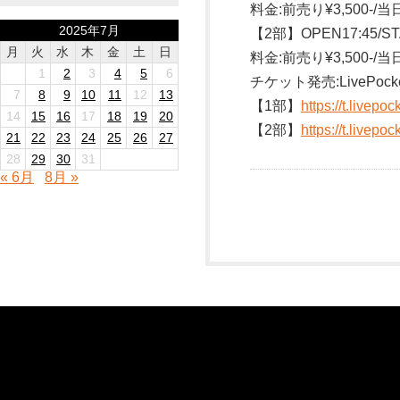
料金:前売り¥3,500-/当日¥
2025年7月
【2部】OPEN17:45/ST
月
火
水
木
金
土
日
料金:前売り¥3,500-/当日¥
1
2
3
4
5
6
チケット発売:LivePocke
7
8
9
10
11
12
13
【1部】
https://t.livep
14
15
16
17
18
19
20
【2部】
https://t.livep
21
22
23
24
25
26
27
28
29
30
31
« 6月
8月 »