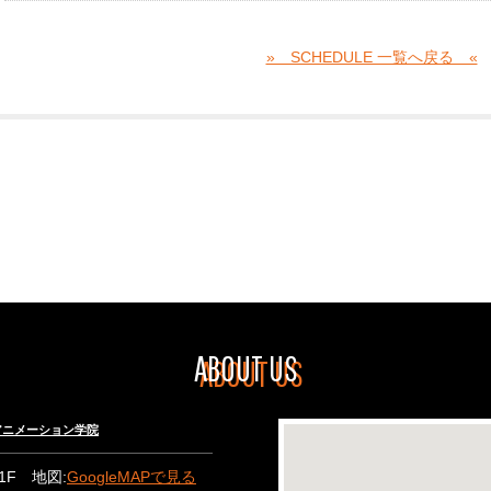
» SCHEDULE 一覧へ戻る «
ABOUT US
々木アニメーション学院
B1F 地図:
GoogleMAPで見る