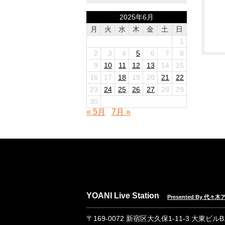
2025年6月
月
火
水
木
金
土
日
1
2
3
4
5
6
7
8
9
10
11
12
13
14
15
16
17
18
19
20
21
22
23
24
25
26
27
28
29
30
« 5月
7月 »
YOANI Live Station
Presented By 代
〒169-0072 新宿区大久保1-11-3 大東ビル