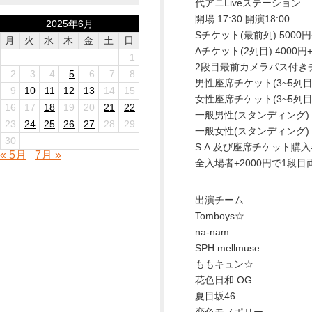
代アニLiveステーション
開場 17:30 開演18:00
2025年6月
Sチケット(最前列) 5000円+
月
火
水
木
金
土
日
Aチケット(2列目) 4000円+
1
2段目最前カメラパス付きチケッ
2
3
4
5
6
7
8
男性座席チケット(3~5列目) 
9
10
11
12
13
14
15
女性座席チケット(3~5列目) 
16
17
18
19
20
21
22
一般男性(スタンディング) 30
23
24
25
26
27
28
29
一般女性(スタンディング) 20
30
S.A.及び座席チケット購
« 5月
7月 »
全入場者+2000円で1段
出演チーム
Tomboys☆
na-nam
SPH mellmuse
ももキュン☆
花色日和 OG
夏目坂46