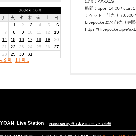
出演：AXXX1S
時間：open 14:00 / start 1
2024年10月
チケット：前売り ¥3,500 
月
火
水
木
金
土
日
Livepocketにて前売り券
1
2
3
4
5
6
https://t.livepocket.jp/e/ax
7
8
9
10
11
12
13
14
15
16
17
18
19
20
21
22
23
24
25
26
27
28
29
30
31
« 9月
11月 »
YOANI Live Station
Presented By 代々木アニメーション学院