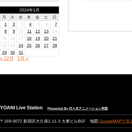
2024年1月
月
火
水
木
金
土
日
1
2
3
4
5
6
7
8
9
10
11
12
13
14
15
16
17
18
19
20
21
22
23
24
25
26
27
28
29
30
31
« 12月
2月 »
YOANI Live Station
Presented By 代々木アニメーション学院
〒169-0072 新宿区大久保1-11-3 大東ビルB1F 地図:
GoogleMAPで見