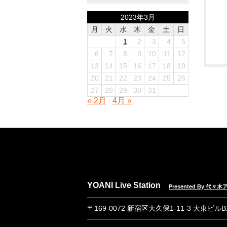
2023年3月
月
火
水
木
金
土
日
1
2
3
4
5
6
7
8
9
10
11
12
13
14
15
16
17
18
19
20
21
22
23
24
25
26
27
28
29
30
31
« 2月
4月 »
YOANI Live Station
Presented By 代
〒169-0072 新宿区大久保1-11-3 大東ビル