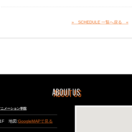
» SCHEDULE 一覧へ戻る «
ABOUT US
々木アニメーション学院
B1F 地図:
GoogleMAPで見る